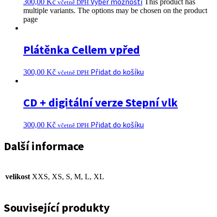
Výběr možností
300,00
Kč
This product has
včetně DPH
multiple variants. The options may be chosen on the product
page
Plátěnka Cellem vpřed
Přidat do košíku
300,00
Kč
včetně DPH
CD + digitální verze Stepní vlk
Přidat do košíku
300,00
Kč
včetně DPH
Další informace
velikost
XXS, XS, S, M, L, XL
Související produkty