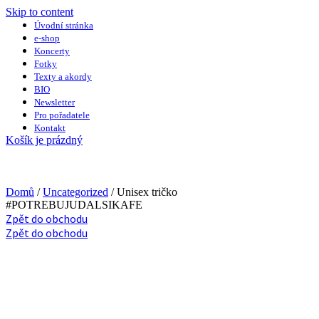
Skip to content
Úvodní stránka
e-shop
Koncerty
Fotky
Texty a akordy
BIO
Newsletter
Pro pořadatele
Kontakt
Košík je prázdný
Domů
/
Uncategorized
/ Unisex tričko
#POTREBUJUDALSIKAFE
Zpět do obchodu
Zpět do obchodu