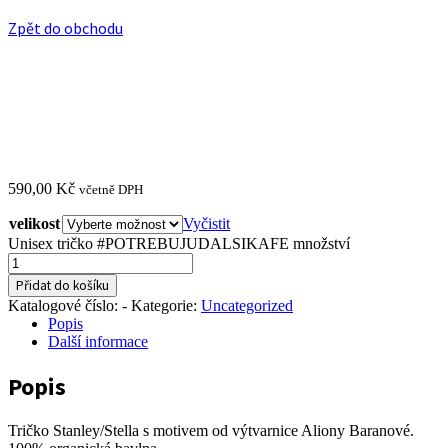
Zpět do obchodu
590,00
Kč
včetně DPH
velikost
Vyčistit
Unisex tričko #POTREBUJUDALSIKAFE množství
Přidat do košíku
Katalogové číslo:
-
Kategorie:
Uncategorized
Popis
Další informace
Popis
Tričko Stanley/Stella s motivem od výtvarnice Aliony Baranové.