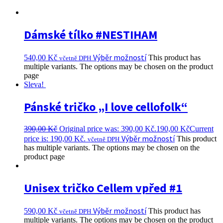
Dámské tílko #NESTIHAM
Výběr možností
540,00
Kč
This product has
včetně DPH
multiple variants. The options may be chosen on the product
page
Sleva!
Pánské tričko „I love cellofolk“
390,00
Kč
Original price was: 390,00 Kč.
190,00
Kč
Current
Výběr možností
price is: 190,00 Kč.
This product
včetně DPH
has multiple variants. The options may be chosen on the
product page
Unisex tričko Cellem vpřed #1
Výběr možností
590,00
Kč
This product has
včetně DPH
multiple variants. The options may be chosen on the product