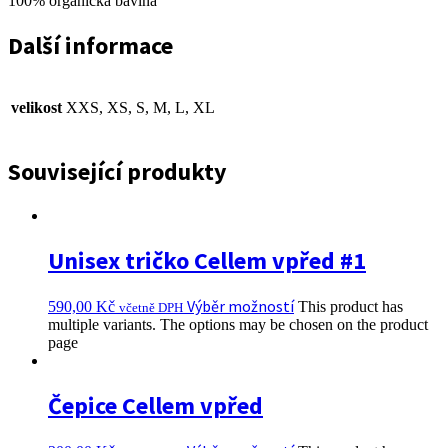
100% organická bavlna
Další informace
velikost
XXS, XS, S, M, L, XL
Související produkty
Unisex tričko Cellem vpřed #1
Výběr možností
590,00
Kč
This product has
včetně DPH
multiple variants. The options may be chosen on the product
page
Čepice Cellem vpřed