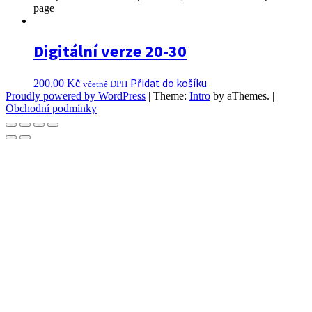
page
Digitální verze 20-30
Přidat do košíku
200,00
Kč
včetně DPH
Proudly powered by WordPress
|
Theme:
Intro
by aThemes.
|
Obchodní podmínky