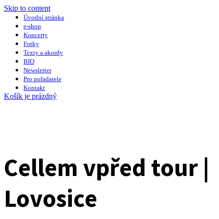
Skip to content
Úvodní stránka
e-shop
Koncerty
Fotky
Texty a akordy
BIO
Newsletter
Pro pořadatele
Kontakt
Košík je prázdný
Cellem vpřed tour |
Lovosice