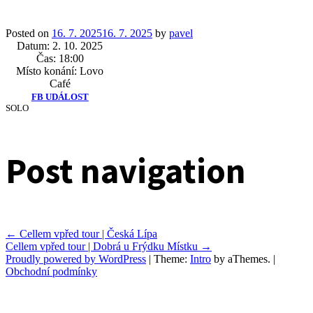
Posted on
16. 7. 2025
16. 7. 2025
by
pavel
Datum:
2. 10. 2025
Čas:
18:00
Místo konání:
Lovo
Café
FB UDÁLOST
SOLO
Post navigation
←
Cellem vpřed tour | Česká Lípa
Cellem vpřed tour | Dobrá u Frýdku Místku
→
Proudly powered by WordPress
|
Theme:
Intro
by aThemes.
|
Obchodní podmínky