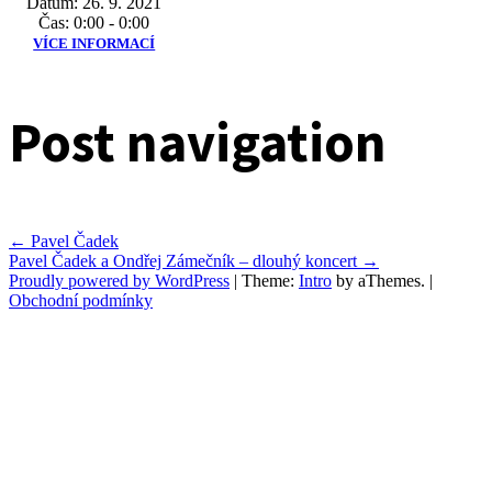
Datum:
26. 9. 2021
Čas:
0:00 - 0:00
VÍCE INFORMACÍ
Post navigation
←
Pavel Čadek
Pavel Čadek a Ondřej Zámečník – dlouhý koncert
→
Proudly powered by WordPress
|
Theme:
Intro
by aThemes.
|
Obchodní podmínky