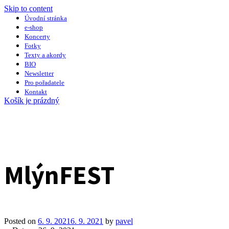
Skip to content
Úvodní stránka
e-shop
Koncerty
Fotky
Texty a akordy
BIO
Newsletter
Pro pořadatele
Kontakt
Košík je prázdný
MlýnFEST
Posted on
6. 9. 2021
6. 9. 2021
by
pavel